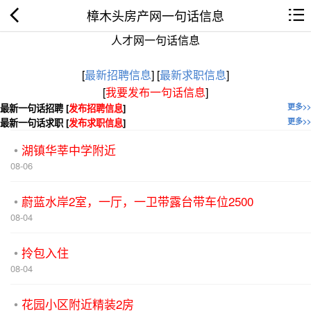
樟木头房产网一句话信息
人才网一句话信息
[
最新招聘信息
]
[
最新求职信息
]
[
我要发布一句话信息
]
最新一句话招聘 [
发布招聘信息
]
更多>>
最新一句话求职 [
发布求职信息
]
更多>>
湖镇华莘中学附近
08-06
蔚蓝水岸2室，一厅，一卫带露台带车位2500
08-04
拎包入住
08-04
花园小区附近精装2房